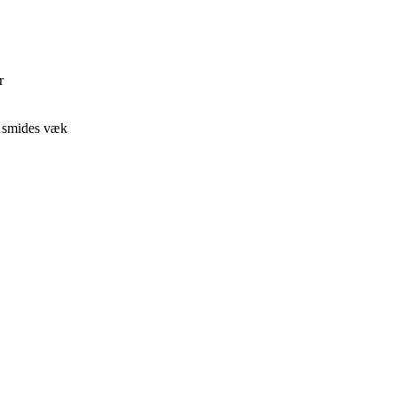
r
øb smides væk