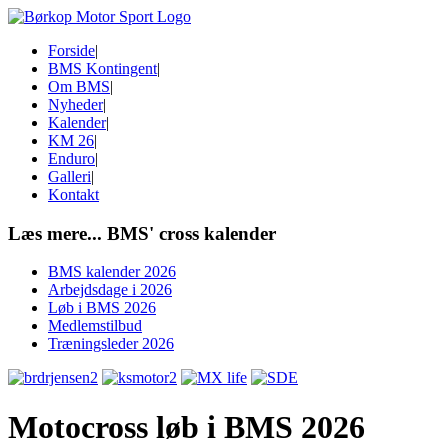
Forside
|
BMS Kontingent
|
Om BMS
|
Nyheder
|
Kalender
|
KM 26
|
Enduro
|
Galleri
|
Kontakt
Læs mere...
BMS' cross kalender
BMS kalender 2026
Arbejdsdage i 2026
Løb i BMS 2026
Medlemstilbud
Træningsleder 2026
Motocross løb i BMS 2026