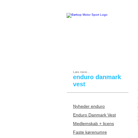
FORSIDE
|
BMS KONTINGENT
Læs mere...
enduro danmark
vest
Nyheder enduro
Enduro Danmark Vest
Medlemskab + licens
Faste kørenumre