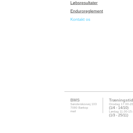
Løbsresultater
Enduroreglement
Kontakt os
BMS
Træningstid
Sønderskovvej 103
Onsdag 17.00-20
7080 Børkop
(1/4 - 14/10)
mail
Lørdag 11.00-15
(1/3 - 25/11)