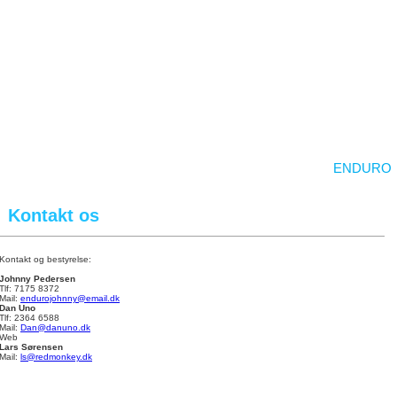
|
OM BMS
|
NYHEDER
|
KALENDER
|
KM 26
|
ENDURO
Kontakt os
Kontakt og bestyrelse:
Johnny Pedersen
Tlf: 7175 8372
Mail:
endurojohnny@email.dk
Dan Uno
Tlf: 2364 6588
Mail:
Dan@danuno.dk
Web
Lars Sørensen
Mail:
ls@redmonkey.dk