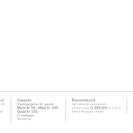
er
Gæster
Banerekord
.00
Træningsgebyr for gæster:
Den aktuelle banerekord
Micro
kr. 50,-
Maxi kr. 100,-
(1,485 km)
på stor bane
er 1:31,9
.00
Quad
kr. 150,-
kørt af Benjamin Strate
Vi modtager
MobilePay