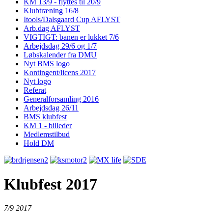
KM 13/9 - flyttes til 20/9
Klubtræning 16/8
Itools/Dalsgaard Cup AFLYST
Arb.dag AFLYST
VIGTIGT: banen er lukket 7/6
Arbejdsdag 29/6 og 1/7
Løbskalender fra DMU
Nyt BMS logo
Kontingent/licens 2017
Nyt logo
Referat
Generalforsamling 2016
Arbejdsdag 26/11
BMS klubfest
KM 1 - billeder
Medlemstilbud
Hold DM
Klubfest 2017
7/9 2017