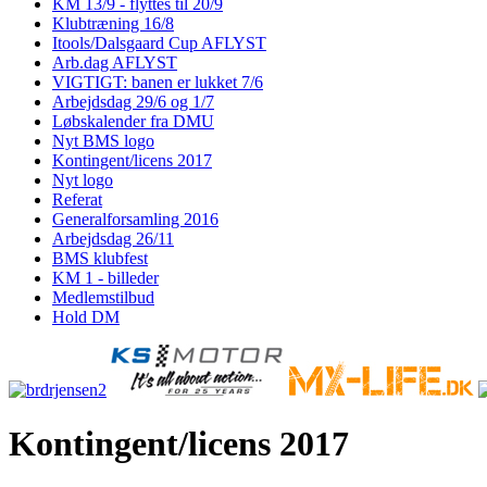
KM 13/9 - flyttes til 20/9
Klubtræning 16/8
Itools/Dalsgaard Cup AFLYST
Arb.dag AFLYST
VIGTIGT: banen er lukket 7/6
Arbejdsdag 29/6 og 1/7
Løbskalender fra DMU
Nyt BMS logo
Kontingent/licens 2017
Nyt logo
Referat
Generalforsamling 2016
Arbejdsdag 26/11
BMS klubfest
KM 1 - billeder
Medlemstilbud
Hold DM
Kontingent/licens 2017