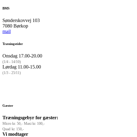
BMS
Sønderskovvej 103
7080 Børkop
mail
Træningstider
Onsdag 17.00-20.00
(1/4 - 14/10)
Lørdag 11.00-15.00
(1/3 - 25/11)
Gæster
Træningsgebyr for gæster:
Micro
kr. 50,-
Maxi kr. 100,-
Quad
kr. 150,-
Vi modtager