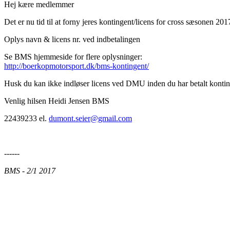
Hej kære medlemmer
Det er nu tid til at forny jeres kontingent/licens for cross sæsonen 201
Oplys navn & licens nr. ved indbetalingen
Se BMS hjemmeside for flere oplysninger:
http://boerkopmotorsport.dk/bms-kontingent/
Husk du kan ikke indløser licens ved DMU inden du har betalt konti
Venlig hilsen Heidi Jensen BMS
22439233 el.
dumont.seier@gmail.com
------
BMS - 2/1 2017